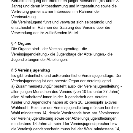
Berücksichtigung der Interessen junger Menschen (bis unter 27
Jahre) und deren Mitbestimmung und Mitgestaltung sowie die
Vertretung gemeinsamer Interessen im Rahmen der
Vereinsatzung.
Die Vereinsjugend führt und verwaltet sich selbständig und
entscheidet im Rahmen der Satzung des Vereins über die
Verwendung der ihr zufließenden Mittel.
§ 4 Organe
Die Organe sind:
- der Vereinsjugendtag,
- die
Vereinsjugendleitung,
- die Jugendtage der Abteilungen,
- die
Jugendleitungen der Abteilungen.
§ 5 Vereinsjugendtag
Es gibt ordentliche und außerordentliche Vereinsjugendtage. Der
Vereinsjugendtag ist das oberste Organ der Vereinsjugend.
a) Zusammensetzung
Er besteht aus:
- der Vereinsjugendleitung,
-
allen jungen Menschen des Vereins (von 10 bis unter 27 Jahre),
-
allen Mitarbeitern/-innen in der Jugendarbeit des Vereins.
Kinder und Jugendliche haben ab dem 10. Lebensjahr aktives
Wahlrecht. Beisitzer der Vereinsjugendleitung müssen bei ihrer
Wahl mindestens 14, der/die Vorsitzende bzw. stv. Vorsitzende
der Vereinsjugendleitung sowie der Abteilungsjugendleitungen
mindestens 18 Jahre alt sein. Der Vereinsjugendsprecher bzw.
die Vereinsjugendsprecherin muss bei der Wahl mindestens 14,