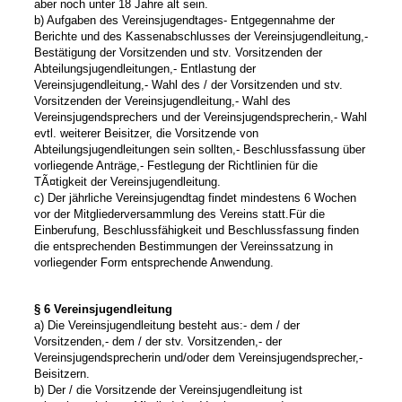
aber noch unter 18 Jahre alt sein.
b) Aufgaben des Vereinsjugendtages
- Entgegennahme der
Berichte und des Kassenabschlusses der Vereinsjugendleitung,
-
Bestätigung der Vorsitzenden und stv. Vorsitzenden der
Abteilungsjugendleitungen,
- Entlastung der
Vereinsjugendleitung,
- Wahl des / der Vorsitzenden und stv.
Vorsitzenden der Vereinsjugendleitung,
- Wahl des
Vereinsjugendsprechers und der Vereinsjugendsprecherin,
- Wahl
evtl. weiterer Beisitzer, die Vorsitzende von
Abteilungsjugendleitungen sein sollten,
- Beschlussfassung über
vorliegende Anträge,
- Festlegung der Richtlinien für die
TÃ¤tigkeit der Vereinsjugendleitung.
c) Der jährliche Vereinsjugendtag findet mindestens 6 Wochen
vor der Mitgliederversammlung des Vereins statt.
Für die
Einberufung, Beschlussfähigkeit und Beschlussfassung finden
die entsprechenden Bestimmungen der Vereinssatzung in
vorliegender Form entsprechende Anwendung.
§ 6 Vereinsjugendleitung
a) Die Vereinsjugendleitung besteht aus:
- dem / der
Vorsitzenden,
- dem / der stv. Vorsitzenden,
- der
Vereinsjugendsprecherin und/oder dem Vereinsjugendsprecher,
-
Beisitzern.
b) Der / die Vorsitzende der Vereinsjugendleitung ist