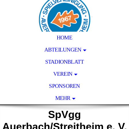
HOME
ABTEILUNGEN
STADIONBLATT
VEREIN
SPONSOREN
MEHR
SpVgg
Auerbach/Streitheim e. V.