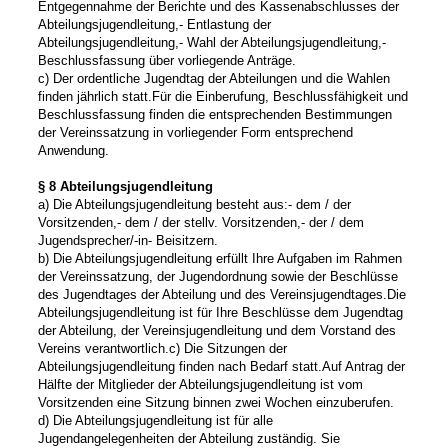
Entgegennahme der Berichte und des Kassenabschlusses der
Abteilungsjugendleitung,
- Entlastung der
Abteilungsjugendleitung,
- Wahl der Abteilungsjugendleitung,
-
Beschlussfassung über vorliegende Anträge.
c) Der ordentliche Jugendtag der Abteilungen und die Wahlen
finden jährlich statt.
Für die Einberufung, Beschlussfähigkeit und
Beschlussfassung finden die entsprechenden Bestimmungen
der Vereinssatzung in vorliegender Form entsprechend
Anwendung.
§ 8 Abteilungsjugendleitung
a) Die Abteilungsjugendleitung besteht aus:
- dem / der
Vorsitzenden,
- dem / der stellv. Vorsitzenden,
- der / dem
Jugendsprecher/-in
- Beisitzern.
b) Die Abteilungsjugendleitung erfüllt Ihre Aufgaben im Rahmen
der Vereinssatzung, der Jugendordnung sowie der Beschlüsse
des Jugendtages der Abteilung und des Vereinsjugendtages.
Die
Abteilungsjugendleitung ist für Ihre Beschlüsse dem Jugendtag
der Abteilung, der Vereinsjugendleitung und dem Vorstand des
Vereins verantwortlich.
c) Die Sitzungen der
Abteilungsjugendleitung finden nach Bedarf statt.
Auf Antrag der
Hälfte der Mitglieder der Abteilungsjugendleitung ist vom
Vorsitzenden eine Sitzung binnen zwei Wochen einzuberufen.
d) Die Abteilungsjugendleitung ist für alle
Jugendangelegenheiten der Abteilung zuständig. Sie