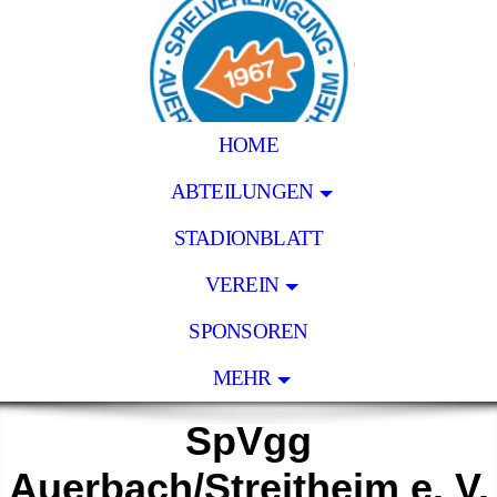
HOME
ABTEILUNGEN
STADIONBLATT
VEREIN
SPONSOREN
MEHR
SpVgg
Auerbach/Streitheim e. V.