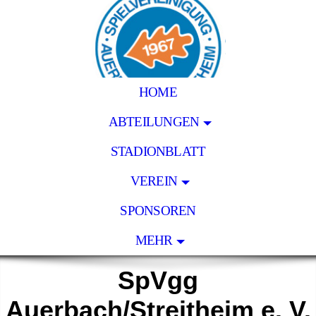
HOME
ABTEILUNGEN
STADIONBLATT
VEREIN
SPONSOREN
MEHR
SpVgg
Auerbach/Streitheim e. V.